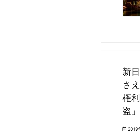
新
さ
権
盗」
2019