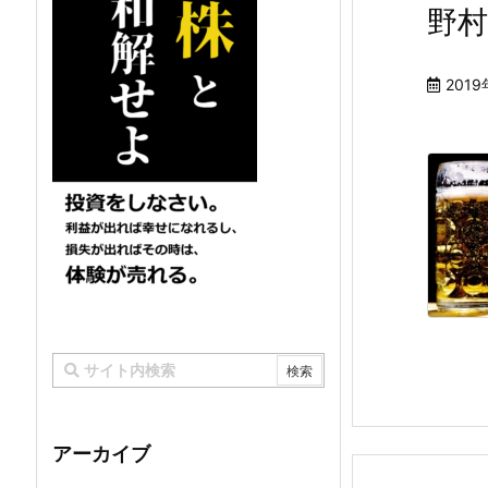
野
201
アーカイブ