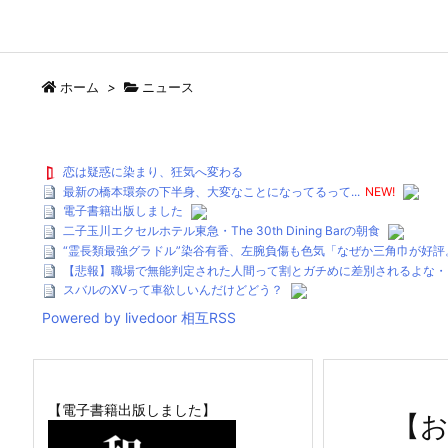
ホーム
>
ニュース
恋は疑惑に染まり、狂気へ変わる
最新の橋本環奈の下半身、大変なことになってるって...
NEW!
電子書籍出版しました
二子玉川エクセルホテル東急・The 30th Dining Barの朝食
“霊長類最強グラドル”染谷有香、左腕負傷も色気「なぜか三角巾が好
【悲報】職場で無能判定された人間って割とガチめに差別されるよな・
スバルのXVって車欲しいんだけどどう？
Powered by livedoor 相互RSS
【電子書籍出版しました】
【