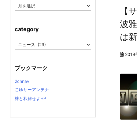
ア
【
ー
カ
イ
波
ブ
category
は
c
a
t
201
e
g
ブックマーク
o
r
y
2chnavi
こゆサーアンテナ
株と和解せよHP