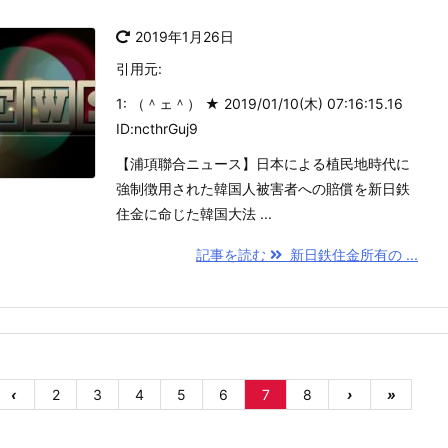
2019年1月26日
引用元:
1: （＾ェ＾） ★ 2019/01/10(木) 07:16:15.16
ID:ncthrGuj9
【浦項聯合ニュース】日本による植民地時代に
強制徴用された韓国人被害者への賠償を新日鉄
住金に命じた韓国大法 ...
記事を読む
新日鉄住金所有の ...
‹
2
3
4
5
6
7
8
›
»