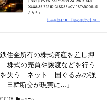
(９段) (ﾜｯﾁｮｲW 73a7-9sfV) 2019/01/16(水)
03:08:35.722 ID:GLSD38la0VIPSTARCOIN導
入方法：
記事を読む
【君の作品で】VI ...
日鉄住金所有の株式資産を差し押
え 株式の売買や譲渡などを行う
利を失う ネット「国ぐるみの強
「日韓断交が現実に…」
年1月17日
ニュース