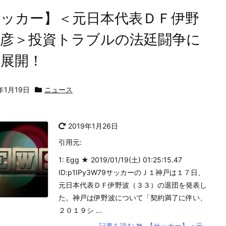
サッカー】＜元日本代表ＤＦ伊野
雅彦＞投資トラブルの法廷闘争に
新展開！
9年1月19日
ニュース
2019年1月26日
引用元:
1: Egg ★ 2019/01/19(土) 01:25:15.47
ID:p1IPy3W79サッカーのＪ１神戸は１７日、
元日本代表ＤＦ伊野波（３３）の退団を発表し
た。神戸は伊野波について「契約満了に伴い、
２０１９シ ...
記事を読む
【サッカー】＜元 ...