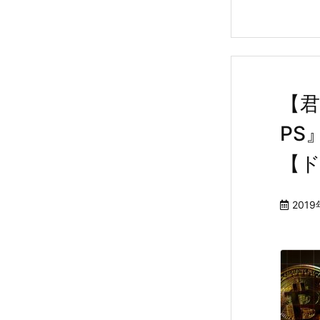
【君
PS
【ド
201