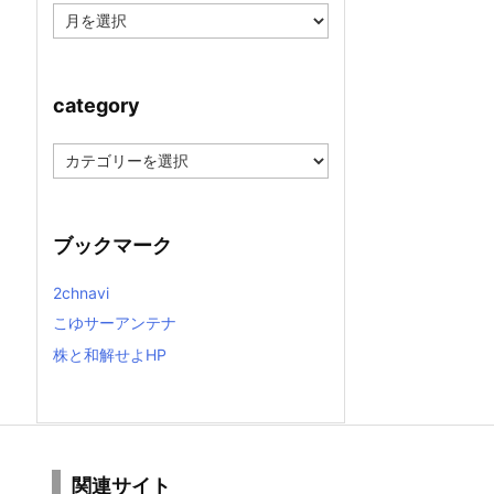
ア
ー
カ
イ
ブ
category
c
a
t
e
g
ブックマーク
o
r
y
2chnavi
こゆサーアンテナ
株と和解せよHP
関連サイト