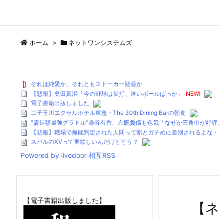
ホーム
>
ネットワンシステムズ
それは純愛か、それともストーカー疑惑か
【悲報】桑田真澄「今の野球は長打、速いボールばっか」
NEW!
電子書籍出版しました
二子玉川エクセルホテル東急・The 30th Dining Barの朝食
“霊長類最強グラドル”染谷有香、左腕負傷も色気「なぜか三角巾が好
【悲報】職場で無能判定された人間って割とガチめに差別されるよな・
スバルのXVって車欲しいんだけどどう？
Powered by livedoor 相互RSS
【電子書籍出版しました】
【