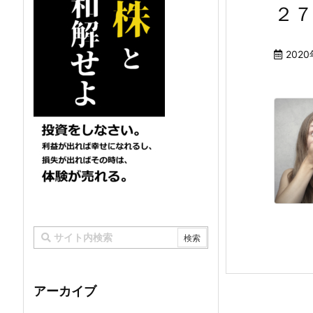
２
202
アーカイブ