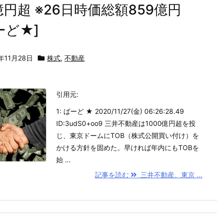
億円超 ※26日時価総額859億円
ーど★]
年11月28日
株式
,
不動産
引用元:
1: ばーど ★ 2020/11/27(金) 06:26:28.49
ID:3udS0+oo9 三井不動産は1000億円超を投
じ、東京ドームにTOB（株式公開買い付け）を
かける方針を固めた。早ければ年内にもTOBを
始 ...
記事を読む
三井不動産、東京 ...