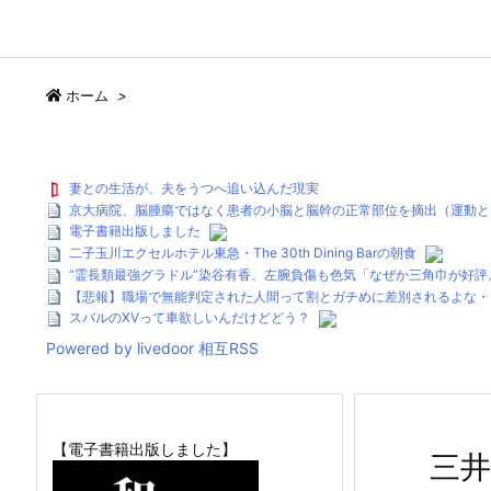
ホーム
>
妻との生活が、夫をうつへ追い込んだ現実
京大病院、脳腫瘍ではなく患者の小脳と脳幹の正常部位を摘出（運動と
電子書籍出版しました
二子玉川エクセルホテル東急・The 30th Dining Barの朝食
“霊長類最強グラドル”染谷有香、左腕負傷も色気「なぜか三角巾が好
【悲報】職場で無能判定された人間って割とガチめに差別されるよな・
スバルのXVって車欲しいんだけどどう？
Powered by livedoor 相互RSS
【電子書籍出版しました】
三井