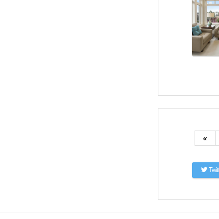
«
Twit