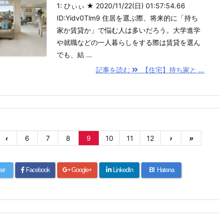
1: ひぃぃ ★ 2020/11/22(日) 01:57:54.66
ID:Yidv0Tlm9 住居を選ぶ際、将来的に「持ち
家か賃貸か」で悩む人は多いだろう。大学進学
や就職などの一人暮らしをする際は賃貸を選ん
でも、結 ...
記事を読む
【住宅】持ち家と ...
‹
6
7
8
9
10
11
12
›
»
ter
Facebook
Google+
LinkedIn
B!
Hatena