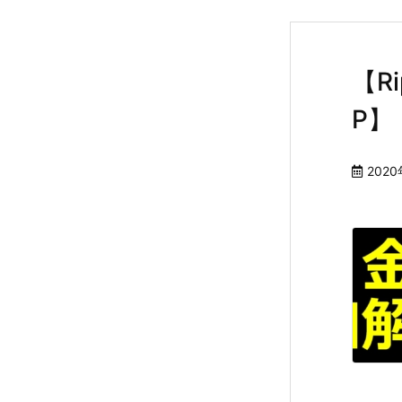
【R
P】
2020