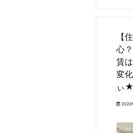
【
心
賃
変化
ぃ★
2020