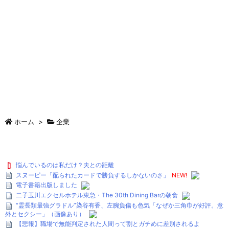
ホーム
>
企業
悩んでいるのは私だけ？夫との距離
スヌーピー「配られたカードで勝負するしかないのさ」
NEW!
電子書籍出版しました
二子玉川エクセルホテル東急・The 30th Dining Barの朝食
“霊長類最強グラドル”染谷有香、左腕負傷も色気「なぜか三角巾が好評。意
外とセクシー」（画像あり）
【悲報】職場で無能判定された人間って割とガチめに差別されるよ