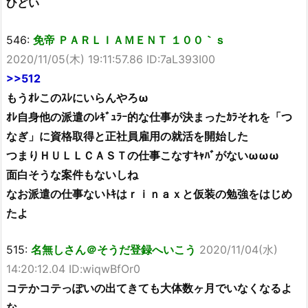
ひどい
546:
免帝 ＰＡＲＬＩＡＭＥＮＴ １００｀ｓ
2020/11/05(木) 19:11:57.86 ID:7aL393I00
>>512
もうｵﾚこのｽﾚにいらんやろω
ｵﾚ自身他の派遣のﾚｷﾞｭﾗｰ的な仕事が決まったｶﾗそれを「つ
なぎ」に資格取得と正社員雇用の就活を開始した
つまりＨＵＬＬＣＡＳＴの仕事こなすｷｬﾊﾞがないωωω
面白そうな案件もないしね
なお派遣の仕事ないﾄｷはｒｉｎａｘと仮装の勉強をはじめ
たよ
515:
名無しさん＠そうだ登録へいこう
2020/11/04(水)
14:20:12.04 ID:wiqwBfOr0
コテかコテっぽいの出てきても大体数ヶ月でいなくなるよ
な