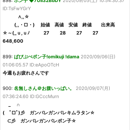
898:
ポン子 ◆7UII32BbDY
2020/09/05(土) 10:54:30.37
ID:TsFwYGrY
∧,,☆
(,,・□・) 始値 高値 安値 終値 出来高
☆～(_ｕ,ｕﾉ 27 28 27 27
648,600
899:
ぱぴぷぺポン子!omikuji !dama
2020/09/06(日)
01:06:05.57 ID:eApoOTcH
今週もお疲れさんです
900:
名無しさん＠お腹いっぱい。
2020/09/07(月)
07:36:24.60 ID:GCccMurn
_ ∩
( ﾟ□ﾟ)彡 ガンバレガンバレキムラタン☆
⊂彡 ガンバレガンバレポン子☆