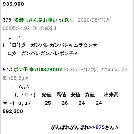
936,900
875:
名無しさん＠お腹いっぱい。
2020/08/11(火)
06:05:24.92 ID:+CaIXjiJ
_ ∩
( ﾟ□ﾟ)彡 ガンバレガンバレキムラタン☆
⊂彡 ガンバレガンバレポン子☆
877:
ポン子 ◆7UII32BbDY
2020/08/12(水) 22:45:26.23
ID:rE6rBgIA
∧,,☆
(,,・□・) 始値 高値 安値 終値 出来高
☆～(_ｕ,ｕﾉ 25 26 24 24
592,200
がんばれがんばれ
>>875
さん☆