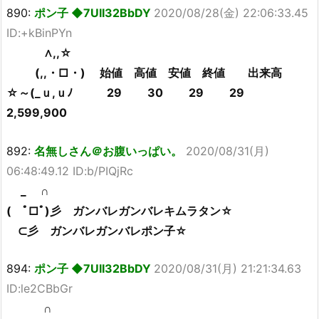
890:
ポン子 ◆7UII32BbDY
2020/08/28(金) 22:06:33.45
ID:+kBinPYn
∧,,☆
(,,・□・) 始値 高値 安値 終値 出来高
☆～(_ｕ,ｕﾉ 29 30 29 29
2,599,900
892:
名無しさん＠お腹いっぱい。
2020/08/31(月)
06:48:49.12 ID:b/PIQjRc
_ ∩
( ﾟ□ﾟ)彡 ガンバレガンバレキムラタン☆
⊂彡 ガンバレガンバレポン子☆
894:
ポン子 ◆7UII32BbDY
2020/08/31(月) 21:21:34.63
ID:le2CBbGr
∩