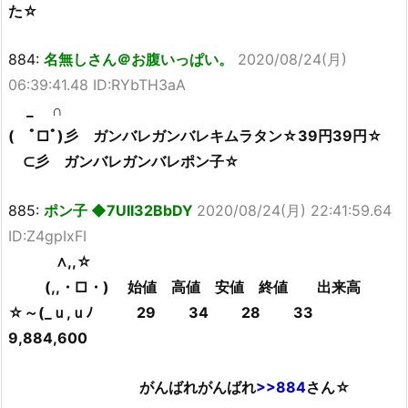
た☆
884:
名無しさん＠お腹いっぱい。
2020/08/24(月)
06:39:41.48 ID:RYbTH3aA
_ ∩
( ﾟ□ﾟ)彡 ガンバレガンバレキムラタン☆39円39円☆
⊂彡 ガンバレガンバレポン子☆
885:
ポン子 ◆7UII32BbDY
2020/08/24(月) 22:41:59.64
ID:Z4gpIxFI
∧,,☆
(,,・□・) 始値 高値 安値 終値 出来高
☆～(_ｕ,ｕﾉ 29 34 28 33
9,884,600
がんばれがんばれ
>>884
さん☆