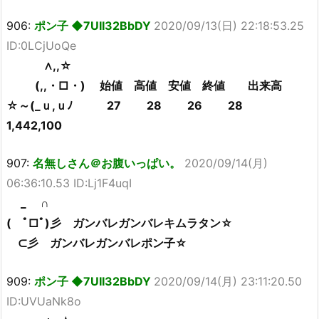
906:
ポン子 ◆7UII32BbDY
2020/09/13(日) 22:18:53.25
ID:0LCjUoQe
∧,,☆
(,,・□・) 始値 高値 安値 終値 出来高
☆～(_ｕ,ｕﾉ 27 28 26 28
1,442,100
907:
名無しさん＠お腹いっぱい。
2020/09/14(月)
06:36:10.53 ID:Lj1F4uqI
_ ∩
( ﾟ□ﾟ)彡 ガンバレガンバレキムラタン☆
⊂彡 ガンバレガンバレポン子☆
909:
ポン子 ◆7UII32BbDY
2020/09/14(月) 23:11:20.50
ID:UVUaNk8o