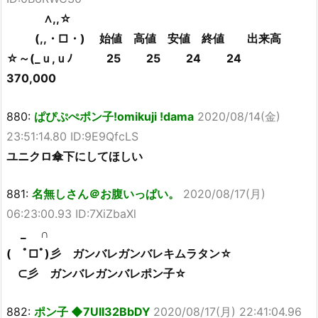
∧,,☆
(,,・□・) 始値 高値 安値 終値 出来高
☆～(_ｕ,ｕﾉ 25 25 24 24
370,000
880:
ぱぴぷぺポン子!omikuji !dama
2020/08/14(金)
23:51:14.80 ID:9E9QfcLS
ユニクロ傘下にしてほしい
881:
名無しさん＠お腹いっぱい。
2020/08/17(月)
06:23:00.93 ID:7XiZbaXl
_ ∩
( ﾟ□ﾟ)彡 ガンバレガンバレキムラタン☆
⊂彡 ガンバレガンバレポン子☆
882:
ポン子 ◆7UII32BbDY
2020/08/17(月) 22:41:04.96