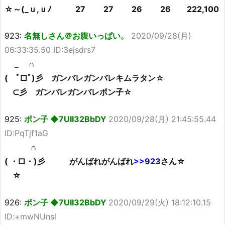
☆～(_ｕ,ｕﾉ 27 27 26 26 222,100
923:
名無しさん＠お腹いっぱい。
2020/09/28(月)
06:33:35.50 ID:3ejsdrs7
_ ∩
( ﾟ□ﾟ)彡 ガンバレガンバレキムラタン☆
⊂彡 ガンバレガンバレポン子☆
925:
ポン子 ◆7UII32BbDY
2020/09/28(月) 21:45:55.44
ID:PqTjf1aG
∩
( ・□・)彡 がんばれがんばれ
>>923
さん☆
☆
926:
ポン子 ◆7UII32BbDY
2020/09/29(火) 18:12:10.15
ID:+mwNUnsl