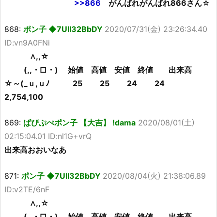
>>866
がんばれがんばれ866さん☆
868:
ポン子 ◆7UII32BbDY
2020/07/31(金) 23:26:34.40
ID:vn9A0FNi
∧,,☆
(,,・□・) 始値 高値 安値 終値 出来高
☆～(_ｕ,ｕﾉ 25 25 24 24
2,754,100
869:
ぱぴぷぺポン子 【大吉】 !dama
2020/08/01(土)
02:15:04.01 ID:nl1G+vrQ
出来高おおいなあ
871:
ポン子 ◆7UII32BbDY
2020/08/04(火) 21:38:06.89
ID:v2TE/6nF
∧,,☆
(,,・□・) 始値 高値 安値 終値 出来高