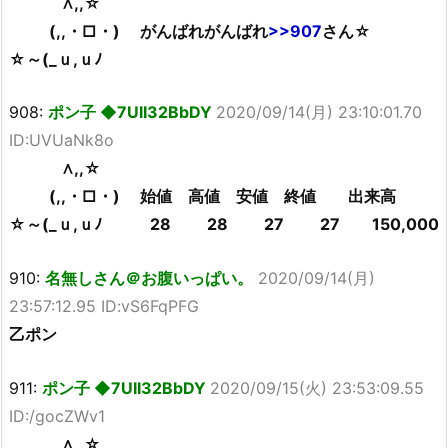
∧,,☆
(,,・□・) がんばれがんばれ
>>907
さん☆
☆～(_ｕ,ｕﾉ
908:
ポン子 ◆7UII32BbDY
2020/09/14(月) 23:10:01.70
ID:UVUaNk8o
∧,,☆
(,,・□・) 始値 高値 安値 終値 出来高
☆～(_ｕ,ｕﾉ 28 28 27 27 150,000
910:
名無しさん＠お腹いっぱい。
2020/09/14(月)
23:57:12.95 ID:vS6FqPFG
乙ポン
911:
ポン子 ◆7UII32BbDY
2020/09/15(火) 23:53:09.55
ID:/gocZWv1
∧,,☆