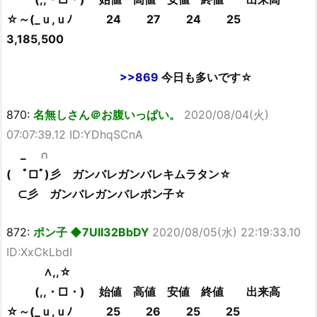
☆～(_ｕ,ｕﾉ 24 27 24 25
3,185,500
>>869
今日も多いです☆
870:
名無しさん＠お腹いっぱい。
2020/08/04(火)
07:07:39.12 ID:YDhqSCnA
_ ∩
( ﾟ□ﾟ)彡 ガンバレガンバレキムラタン☆
⊂彡 ガンバレガンバレポン子☆
872:
ポン子 ◆7UII32BbDY
2020/08/05(水) 22:19:33.10
ID:XxCkLbdI
∧,,☆
(,,・□・) 始値 高値 安値 終値 出来高
☆～(_ｕ,ｕﾉ 25 26 25 25