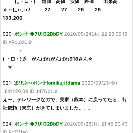
(,,・□・) 始値 高値 安値 終値 出来高
☆～(_ｕ,ｕﾉ 27 27 26 26
133,200
920:
ポン子 ◆7UII32BbDY
2020/09/24(木) 22:23:05.19
ID:XRduXKJ9
∩
( ・□・)彡 がんばれがんばれ918さん☆
☆
921:
ぱぴぷぺポン子!omikuji !dama
2020/09/25(金)
18:01:20.09 ID:Jd7GbtJs
えー、テレワークなので、実家（熊本）に戻ってたら、出
社依頼（東京）がきてしまいました。。。
924:
ポン子 ◆7UII32BbDY
2020/09/28(月) 21:45:20.43
ID:PqTjf1aG