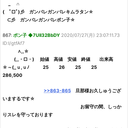
_ ∩
( ﾟ□ﾟ)彡 ガンバレガンバレキムラタン☆
⊂彡 ガンバレガンバレポン子☆
867:
ポン子 ◆7UII32BbDY
2020/07/27(月) 23:07:11.73
ID:I/gtfAf7
∧,,☆
(,,・□・) 始値 高値 安値 終値 出来高
☆～(_ｕ,ｕﾉ 25 26 25 25
286,500
>>863-865
旦那様お久しゅうござ
いまするです☆
お留守の間、しっか
りスレを守っております