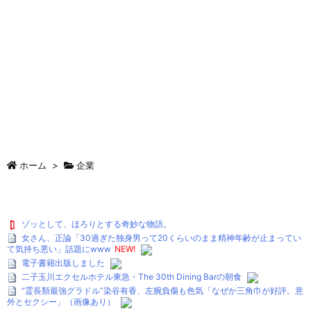
ホーム
>
企業
ゾッとして、ほろりとする奇妙な物語。
女さん、正論「30過ぎた独身男って20くらいのまま精神年齢が止まってい
て気持ち悪い」話題にwww
NEW!
電子書籍出版しました
二子玉川エクセルホテル東急・The 30th Dining Barの朝食
“霊長類最強グラドル”染谷有香、左腕負傷も色気「なぜか三角巾が好評。意
外とセクシー」（画像あり）