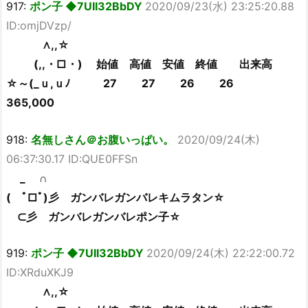
917:
ポン子 ◆7UII32BbDY
2020/09/23(水) 23:25:20.88
ID:omjDVzp/
∧,,☆
(,,・□・) 始値 高値 安値 終値 出来高
☆～(_ｕ,ｕﾉ 27 27 26 26
365,000
918:
名無しさん＠お腹いっぱい。
2020/09/24(木)
06:37:30.17 ID:QUE0FFSn
_ ∩
( ﾟ□ﾟ)彡 ガンバレガンバレキムラタン☆
⊂彡 ガンバレガンバレポン子☆
919:
ポン子 ◆7UII32BbDY
2020/09/24(木) 22:22:00.72
ID:XRduXKJ9
∧,,☆