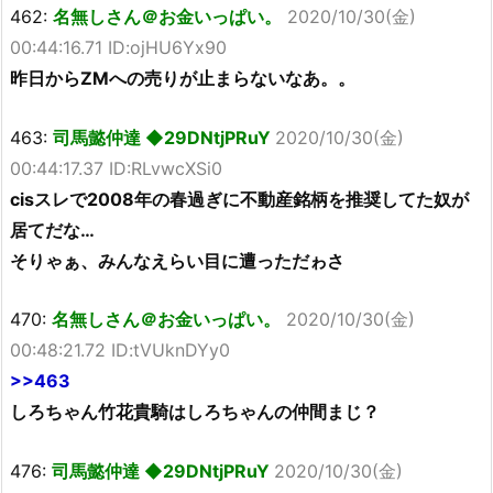
462:
名無しさん＠お金いっぱい。
2020/10/30(金)
00:44:16.71 ID:ojHU6Yx90
昨日からZMへの売りが止まらないなあ。。
463:
司馬懿仲達 ◆29DNtjPRuY
2020/10/30(金)
00:44:17.37 ID:RLvwcXSi0
cisスレで2008年の春過ぎに不動産銘柄を推奨してた奴が
居てだな…
そりゃぁ、みんなえらい目に遭っただゎさ
470:
名無しさん＠お金いっぱい。
2020/10/30(金)
00:48:21.72 ID:tVUknDYy0
>>463
しろちゃん竹花貴騎はしろちゃんの仲間まじ？
476:
司馬懿仲達 ◆29DNtjPRuY
2020/10/30(金)