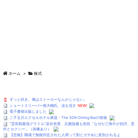
ホーム
>
株式
ずっと好き。俺はストーカーなんかじゃない。
ショートスリーパー堀大輔氏、涙を流す
NEW!
電子書籍出版しました
二子玉川エクセルホテル東急・The 30th Dining Barの朝食
“霊長類最強グラドル”染谷有香、左腕負傷も色気「なぜか三角巾が好評。意
外とセクシー」（画像あり）
【悲報】職場で無能判定された人間って割とガチめに差別されるよ