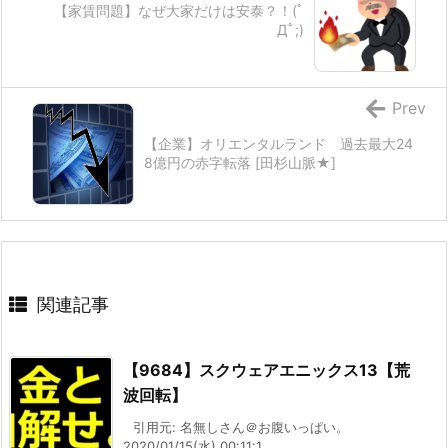
【家賃問題】なぜ大家だけは安泰？！(ﾟ
Дﾟ;)
Prev
【企業】オリエンタルランド 過去最大24
8億円の赤字転落 [田杉山脈★]
関連記事
【9684】スクウェアエニックス13【荒
波回転】
引用元: 名無しさん＠お腹いっぱい。
2020/01/15(水) 00:11:1 ...