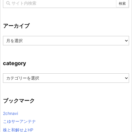
アーカイブ
ア
ー
カ
イ
ブ
category
c
a
t
e
g
ブックマーク
o
r
y
2chnavi
こゆサーアンテナ
株と和解せよHP