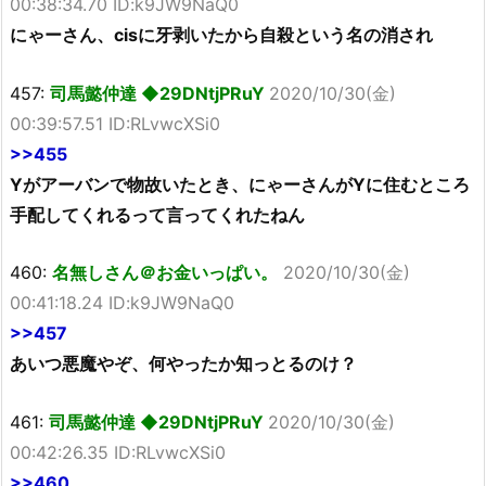
00:38:34.70 ID:k9JW9NaQ0
にゃーさん、cisに牙剥いたから自殺という名の消され
457:
司馬懿仲達 ◆29DNtjPRuY
2020/10/30(金)
00:39:57.51 ID:RLvwcXSi0
>>455
Yがアーバンで物故いたとき、にゃーさんがYに住むところ
手配してくれるって言ってくれたねん
460:
名無しさん＠お金いっぱい。
2020/10/30(金)
00:41:18.24 ID:k9JW9NaQ0
>>457
あいつ悪魔やぞ、何やったか知っとるのけ？
461:
司馬懿仲達 ◆29DNtjPRuY
2020/10/30(金)
00:42:26.35 ID:RLvwcXSi0
>>460