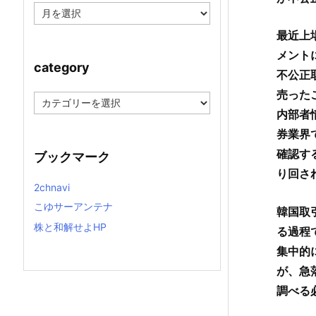
ア
ー
最近上
カ
イ
メント
ブ
category
不公正
売った
c
a
内部者
t
券業界
e
g
確認す
ブックマーク
o
r
り回さ
y
2chnavi
こゆサーアンテナ
韓国取
株と和解せよHP
る過程
集中的
が、急
調べる