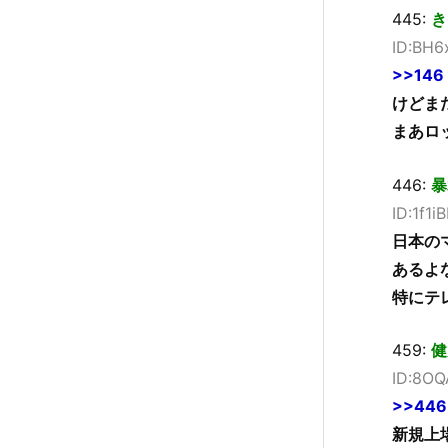
445:
き
ID:BH
>>146
けどま
まあロ
446:
暴
ID:1f1i
日本の
あるよ
特にテ
459:
健
ID:8OQ
>>446
新規上