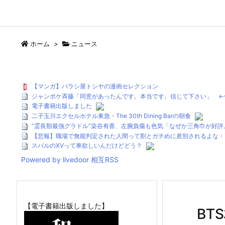
ホーム
>
ニュース
【マンガ】バラシ屋トシヤの漫画セレクション
ジャンポケ斉藤「同意があったんです。本当です。信じて下さい」 ←
電子書籍出版しました
二子玉川エクセルホテル東急・The 30th Dining Barの朝食
“霊長類最強グラドル”染谷有香、左腕負傷も色気「なぜか三角巾が好
【悲報】職場で無能判定された人間って割とガチめに差別されるよな・
スバルのXVって車欲しいんだけどどう？
Powered by livedoor 相互RSS
【電子書籍出版しました】
BT