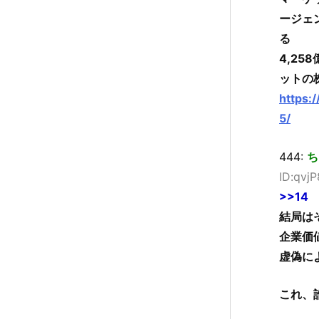
ージェ
る
4,25
ットの
https:
5/
444:
ち
ID:qvj
>>14
結局は
企業価
虚偽に
これ、