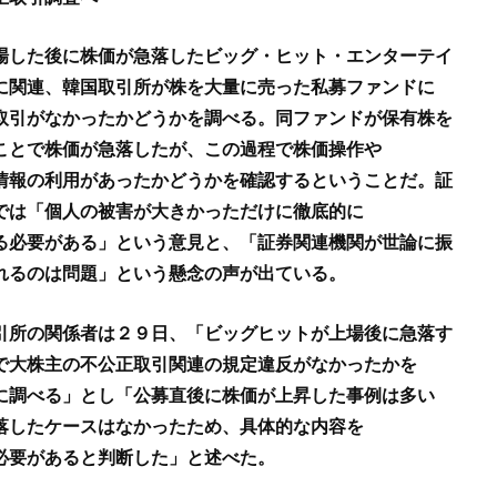
場した後に株価が急落したビッグ・ヒット・エンターテイ
に関連、韓国取引所が株を大量に売った私募ファンドに
取引がなかったかどうかを調べる。同ファンドが保有株を
ことで株価が急落したが、この過程で株価操作や
情報の利用があったかどうかを確認するということだ。証
では「個人の被害が大きかっただけに徹底的に
る必要がある」という意見と、「証券関連機関が世論に振
れるのは問題」という懸念の声が出ている。
引所の関係者は２９日、「ビッグヒットが上場後に急落す
で大株主の不公正取引関連の規定違反がなかったかを
に調べる」とし「公募直後に株価が上昇した事例は多い
落したケースはなかったため、具体的な内容を
必要があると判断した」と述べた。