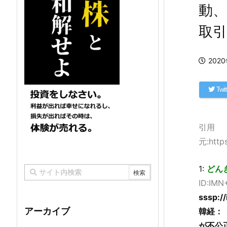
動
取
202
Twit
引用
元:http
1:
どんぎ
ID:IMN
sssp:/
アーカイブ
韓経：
が不公