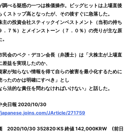
が調べる疑惑の一つは株価操作。ビッグヒットは上場直後
らくストップ高となったが、その後すぐに急落した。
株主の投資会社スティックインベストメント（当初の持ち
９．７％）とメインストーン（７．０％）の売りが主な原
た。
市民会のペク・デヨン会長（弁護士）は「大株主が上場直
に差益を実現したのか、
資家が知らない情報を得て自らの被害を最小化するために
売ったのかは明確にすべき」とし
なら法的な責任を問わなければいけない」と話した。
央日報 2020/10/30
//japanese.joins.com/JArticle/271759
2020/10/30 352820:KS 終値 142,000KRW (前日