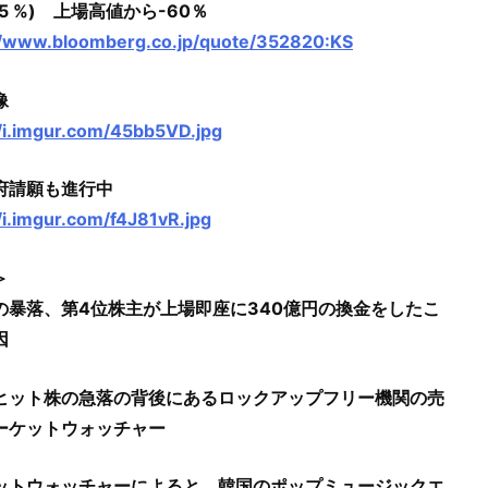
.55 %) 上場高値から-60％
//www.bloomberg.co.jp/quote/352820:KS
像
//i.imgur.com/45bb5VD.jpg
府請願も進行中
//i.imgur.com/f4J81vR.jpg
＞
株の暴落、第4位株主が上場即座に340億円の換金をしたこ
因
ヒット株の急落の背後にあるロックアップフリー機関の売
ーケットウォッチャー
ットウォッチャーによると、韓国のポップミュージックエ