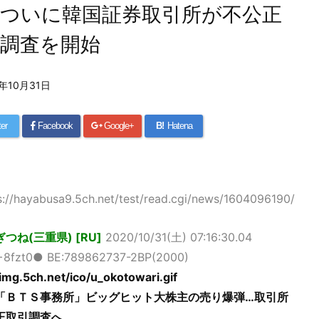
、ついに韓国証券取引所が不公正
引調査を開始
0年10月31日
ter
Facebook
Google+
B!
Hatena
s://hayabusa9.5ch.net/test/read.cgi/news/1604096190/
つね(三重県) [RU]
2020/10/31(土) 07:16:30.04
+8fzt0● BE:789862737-2BP(2000)
/img.5ch.net/ico/u_okotowari.gif
「ＢＴＳ事務所」ビッグヒット大株主の売り爆弾…取引所
正取引調査へ