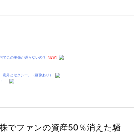
何でこの主張が通らないの？
NEW!
評。意外とセクシー」（画像あり）
・・
S株でファンの資産50％消えた騒