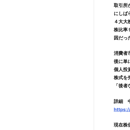
取引所
にしば
４大大
株比率
因だっ
消費者
後に単
個人投
株式を
「後者
詳細 中
https:
現在株価 