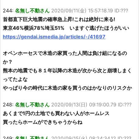
244:
名無し不動さん
2020/09/11(金) 15:57:18.19 ID:???
首都直下巨大地震の確率急上昇!これは絶対に来る!
東京46%横浜78%埼玉51% いますぐ逃げたほうがいい
https://gendai.ismedia.jp/articles/-/41697
オペンホーセスで木造の家買った人間は負け組になるの
か？
熊本の地震でも８１年以降の木造が次から次と崩壊しまく
ってたよな
やっぱり今の時代に木造の家を買うのはかなりのリスクか
248:
名無し不動さん
2020/09/13(日) 09:19:00.79 ID:???
あくまで1円の土地でも買わない人がホームレス
買ったらホームができちゃうからね
249:
名無し不動さん
2020/09/15(火) 08:24:34.12 ID:???