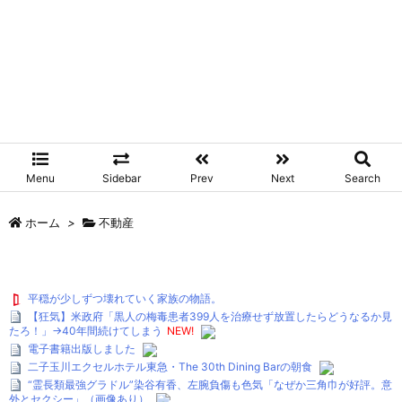
Menu
Sidebar
Prev
Next
Search
ホーム
>
不動産
平穏が少しずつ壊れていく家族の物語。
【狂気】米政府「黒人の梅毒患者399人を治療せず放置したらどうなるか見
たろ！」→40年間続けてしまう
NEW!
電子書籍出版しました
二子玉川エクセルホテル東急・The 30th Dining Barの朝食
“霊長類最強グラドル”染谷有香、左腕負傷も色気「なぜか三角巾が好評。意
外とセクシー」（画像あり）