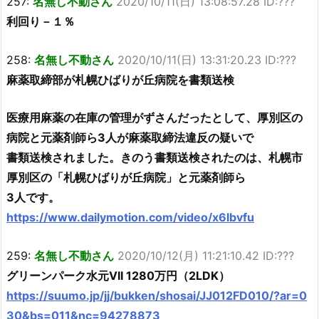
257:
名無し不動さん
2020/10/11(日) 13:08:57.28 ID:???
利回り－１％
258:
名無し不動さん
2020/10/11(日) 13:31:20.23 ID:???
麻薬取締部が札幌ひばりが丘病院を書類送検
医療用麻薬の在庫の管理がずさんだったとして、厚別区の
病院と元薬剤師ら3人が麻薬取締法違反の疑いで
書類送検されました。きのう書類送検されたのは、札幌市
厚別区の「札幌ひばりが丘病院」と元薬剤師ら
3人です。
https://www.dailymotion.com/video/x6lbvfu
259:
名無し不動さん
2020/10/12(月) 11:21:10.42 ID:???
グリーンパーク水元VII 1280万円（2LDK）
https://suumo.jp/jj/bukken/shosai/JJ012FD010/?ar=0
30&bs=011&nc=94278873