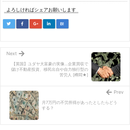
よろしければシェアお願いします
B!
Next
【英国】ユダヤ大富豪の実像…企業買収で
儲け不動産投資、移民出自や自力独行型の
苦労人 [樽悶★]
Prev
月7万円の不労所得があったとしたらどう
する？