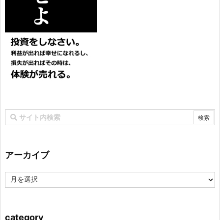
アーカイブ
ア
ー
カ
イ
ブ
category